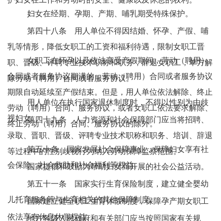
妇女在经期、孕期、产期、哺乳期受特殊保护。
第四十八条 用人单位不得因结婚、怀孕、产假、哺
乳等情形，降低女职工的工资和福利待遇，限制女职工晋
女职工在怀孕以及依法享受产假期间，劳动（聘用）
职、晋级、评聘专业技术职称和职务，辞退女职工，单方解
合同或者服务协议期满的，劳动（聘用）合同或者服务协议
除劳动（聘用）合同或者服务协议。
期限自动延续至产假结束。但是，用人单位依法解除、终止
用人单位在执行国家退休制度时，不得以性别为由歧
劳动（聘用）合同、服务协议，或者女职工依法要求解除、
视妇女。
第四十九条 人力资源和社会保障部门应当将招聘、
终止劳动（聘用）合同、服务协议的除外。
录取、晋职、晋级、评聘专业技术职称和职务、培训、辞退
第五十条 国家发展社会保障事业，保障妇女享有社
等过程中的性别歧视行为纳入劳动保障监察范围。
会保险、社会救助和社会福利等权益。
国家提倡和鼓励为帮助妇女而开展的社会公益活动。
第五十一条 国家实行生育保险制度，建立健全婴幼
儿托育服务等与生育相关的其他保障制度。
国家建立健全职工生育休假制度，保障孕产期女职工
依法享有休息休假权益。
地方各级人民政府和有关部门应当按照国家有关规