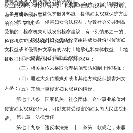
裁机构或者人民法院应当依法受理。
鼓励和支持群团组织、企业事业单位、社会组织和个
权益的投诉、举报；有关部门或者单位接到投诉、举报后，
人参与建设妇女权益保护服务热线，提供妇女权益保护方面
应当及时予以处置。
第七十七条 侵害妇女合法权益，导致社会公共利益
的咨询、帮助。
受损的，检察机关可以发出检察建议；有下列情形之一的，
（一）确认农村妇女集体经济组织成员身份时侵害妇
检察机关可以依法提起公益诉讼:
女权益或者侵害妇女享有的农村土地承包和集体收益、土地
（二）侵害妇女平等就业权益；
征收征用补偿分配权益和宅基地使用权益；
（三）相关单位未采取合理措施预防和制止性骚扰；
（四）通过大众传播媒介或者其他方式贬低损害妇女
人格；
（五）其他严重侵害妇女权益的情形。
第七十八条 国家机关、社会团体、企业事业单位对
侵害妇女权益的行为，可以支持受侵害的妇女向人民法院起
第九章 法律责任
诉。
第七十九条 违反本法第二十二条第二款规定，未履