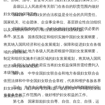
县级以上人民政府有关部门在各自的职责范围内做好
妇女权益的保障工作。
第四条 保障妇女的合法权益是全社会的共同责任。
国家机关、社会团体、企业事业单位、基层群众性自治组织
国家采取有效措施，为妇女依法行使权利提供必要的
以及其他组织和个人，应当依法保障妇女的权益。
条件。
第五条 国务院制定和组织实施中国妇女发展纲要，
将其纳入国民经济和社会发展规划，保障和促进妇女在各领
县级以上地方各级人民政府根据中国妇女发展纲要，
域的全面发展。
制定和组织实施本行政区域的妇女发展规划，将其纳入国民
县级以上人民政府应当将妇女权益保障所需经费列入
经济和社会发展规划。
本级预算。
第六条 中华全国妇女联合会和地方各级妇女联合会
依照法律和中华全国妇女联合会章程，代表和维护各族各界
工会、共产主义青年团、残疾人联合会等群团组织应
妇女的利益，做好维护妇女权益、促进男女平等和妇女全面
当在各自的工作范围内，做好维护妇女权益的工作。
发展的工作。
第七条 国家鼓励妇女自尊、自信、自立、自强，运