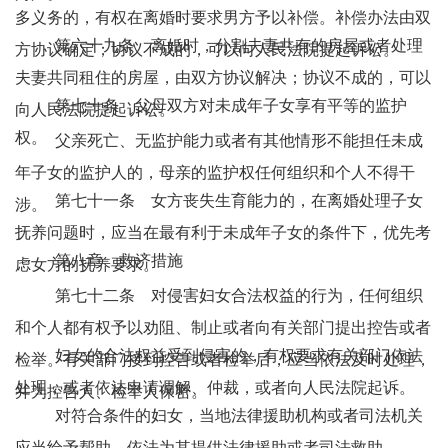
多义务的，有权在离婚时要求男方予以补偿。补偿办法由双
第六十九条 离婚时，分割夫妻共有的房屋或者处理
方协议确定；协议不成的，可以向人民法院提起诉讼。
夫妻共同租住的房屋，由双方协议解决；协议不成的，可以
第七十条 父母双方对未成年子女享有平等的监护
向人民法院提起诉讼。
权。
父亲死亡、无监护能力或者有其他情形不能担任未成
年子女的监护人的，母亲的监护权任何组织和个人不得干
第七十一条 女方丧失生育能力的，在离婚处理子女
涉。
抚养问题时，应当在最有利于未成年子女的条件下，优先考
第八章 救济措施
虑女方的抚养要求。
第七十二条 对侵害妇女合法权益的行为，任何组织
和个人都有权予以劝阻、制止或者向有关部门提出控告或者
妇女的合法权益受到侵害的，有权要求有关部门依法
检举。有关部门接到控告或者检举后，应当依法及时处理，
处理，或者依法申请调解、仲裁，或者向人民法院起诉。
并为控告人、检举人保密。
对符合条件的妇女，当地法律援助机构或者司法机关
应当给予帮助，依法为其提供法律援助或者司法救助。