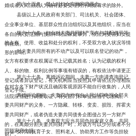
第六十五条 禁止对妇女实施家庭暴力。
婚或者人民法院认为确有必要受理男方离婚请求的除外。
县级以上人民政府有关部门、司法机关、社会团体、
企业事业单位、基层群众性自治组织以及其他组织，应当在
第六十六条 妇女对夫妻共同财产享有与其配偶平等
各自的职责范围内预防和制止家庭暴力，依法为受害妇女提
的占有、使用、收益和处分的权利，不受双方收入状况等情
供救助。
对夫妻共同所有的不动产以及可以联名登记的动产，
形的影响。
女方有权要求在权属证书上记载其姓名；认为记载的权利
人、标的物、权利比例等事项有错误的，有权依法申请更正
第六十七条 离婚诉讼期间，夫妻一方申请查询登记
登记或者异议登记，有关机构应当按照其申请依法办理相应
在对方名下财产状况且确因客观原因不能自行收集的，人民
登记手续。
离婚诉讼期间，夫妻双方均有向人民法院申报全部夫
法院应当进行调查取证，有关部门和单位应当予以协助。
妻共同财产的义务。一方隐藏、转移、变卖、损毁、挥霍夫
妻共同财产，或者伪造夫妻共同债务企图侵占另一方财产
第六十八条 夫妻双方应当共同负担家庭义务，共同
的，在离婚分割夫妻共同财产时，对该方可以少分或者不分
照顾家庭生活。
女方因抚育子女、照料老人、协助男方工作等负担较
财产。