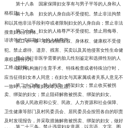
第十八条 国家保障妇女享有与男子平等的人身和人
格权益。
第十九条 妇女的人身自由不受侵犯。禁止非法拘禁
和以其他非法手段剥夺或者限制妇女的人身自由；禁止非法
第二十条 妇女的人格尊严不受侵犯。禁止用侮辱、
搜查妇女的身体。
诽谤等方式损害妇女的人格尊严。
第二十一条 妇女的生命权、身体权、健康权不受侵
犯。禁止虐待、遗弃、残害、买卖以及其他侵害女性生命健
禁止进行非医学需要的胎儿性别鉴定和选择性别的人
康权益的行为。
工终止妊娠。
医疗机构施行生育手术、特殊检查或者特殊治疗时，
应当征得妇女本人同意；在妇女与其家属或者关系人意见不
第二十二条 禁止拐卖、绑架妇女；禁止收买被拐
一致时，应当尊重妇女本人意愿。
卖、绑架的妇女；禁止阻碍解救被拐卖、绑架的妇女。
各级人民政府和公安、民政、人力资源和社会保障、
卫生健康等部门及村民委员会、居民委员会按照各自的职责
及时发现报告，并采取措施解救被拐卖、绑架的妇女，做好
第二十三条 禁止违背妇女意愿，以言语、文字、图