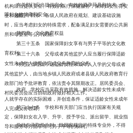
有关部门应当提供安全、有效的避孕药具和技术，保
机构应当提供安全、有效的医疗保健服务，保障妇女生育安
障妇女的健康和安全。
第三十四条 各级人民政府在规划、建设基础设施
全和健康。
时，应当考虑妇女的特殊需求，配备满足妇女需要的公共厕
第四章 文化教育权益
所和母婴室等公共设施。
第三十五条 国家保障妇女享有与男子平等的文化教
育权利。
第三十六条 父母或者其他监护人应当履行保障适龄
女性未成年人接受并完成义务教育的义务。
对无正当理由不送适龄女性未成年人入学的父母或者
其他监护人，由当地乡镇人民政府或者县级人民政府教育行
政部门给予批评教育，依法责令其限期改正。居民委员会、
政府、学校应当采取有效措施，解决适龄女性未成年
村民委员会应当协助政府做好相关工作。
人就学存在的实际困难，并创造条件，保证适龄女性未成年
第三十七条 学校和有关部门应当执行国家有关规
人完成义务教育。
定，保障妇女在入学、升学、授予学位、派出留学、就业指
学校在录取学生时，除国家规定的特殊专业外，不得
导和服务等方面享有与男子平等的权利。