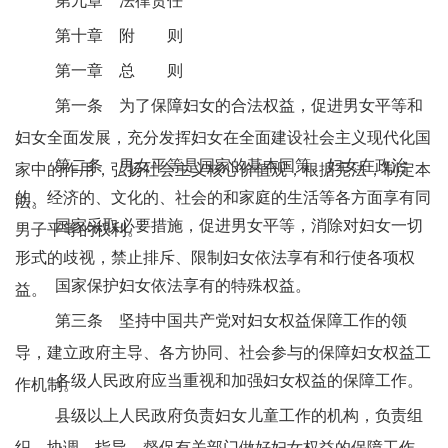
第九章 法律责任
第十章 附 则
第一章 总 则
第一条 为了保障妇女的合法权益，促进男女平等和
妇女全面发展，充分发挥妇女在全面建设社会主义现代化国
第二条 男女平等是国家的基本国策。妇女在政治
家中的作用，弘扬社会主义核心价值观，根据宪法，制定本
的、经济的、文化的、社会的和家庭的生活等各方面享有同
法。
国家采取必要措施，促进男女平等，消除对妇女一切
男子平等的权利。
形式的歧视，禁止排斥、限制妇女依法享有和行使各项权
国家保护妇女依法享有的特殊权益。
益。
第三条 坚持中国共产党对妇女权益保障工作的领
导，建立政府主导、各方协同、社会参与的保障妇女权益工
各级人民政府应当重视和加强妇女权益的保障工作。
作机制。
县级以上人民政府负责妇女儿童工作的机构，负责组
织、协调、指导、督促有关部门做好妇女权益的保障工作。