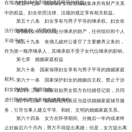
在地农村集体经济组织成员平等的权益。
第五十七条 国家保护妇女在城镇集体所有财产关系
中的权益。妇女依照法律、法规的规定享有相关权益。
第五十八条 妇女享有与男子平等的继承权。妇女依
法行使继承权，不受歧视。
丧偶妇女有权依法处分继承的财产，任何组织和个人
不得干涉。
第五十九条 丧偶儿媳对公婆尽了主要赡养义务的，
作为第一顺序继承人，其继承权不受子女代位继承的影响。
第七章 婚姻家庭权益
第六十条 国家保障妇女享有与男子平等的婚姻家庭
权利。
第六十一条 国家保护妇女的婚姻自主权。禁止干涉
妇女的结婚、离婚自由。
第六十二条 国家鼓励男女双方在结婚登记前，共同
进行医学检查或者相关健康体检。
第六十三条 婚姻登记机关应当提供婚姻家庭辅导服
务，引导当事人建立平等、和睦、文明的婚姻家庭关系。
第六十四条 女方在怀孕期间、分娩后一年内或者终
止妊娠后六个月内，男方不得提出离婚；但是，女方提出离