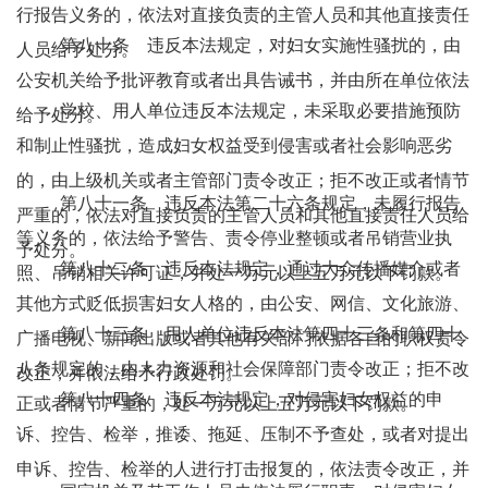
行报告义务的，依法对直接负责的主管人员和其他直接责任
第八十条 违反本法规定，对妇女实施性骚扰的，由
人员给予处分。
公安机关给予批评教育或者出具告诫书，并由所在单位依法
学校、用人单位违反本法规定，未采取必要措施预防
给予处分。
和制止性骚扰，造成妇女权益受到侵害或者社会影响恶劣
的，由上级机关或者主管部门责令改正；拒不改正或者情节
第八十一条 违反本法第二十六条规定，未履行报告
严重的，依法对直接负责的主管人员和其他直接责任人员给
等义务的，依法给予警告、责令停业整顿或者吊销营业执
予处分。
第八十二条 违反本法规定，通过大众传播媒介或者
照、吊销相关许可证，并处一万元以上五万元以下罚款。
其他方式贬低损害妇女人格的，由公安、网信、文化旅游、
第八十三条 用人单位违反本法第四十三条和第四十
广播电视、新闻出版或者其他有关部门依据各自的职权责令
八条规定的，由人力资源和社会保障部门责令改正；拒不改
改正，并依法给予行政处罚。
第八十四条 违反本法规定，对侵害妇女权益的申
正或者情节严重的，处一万元以上五万元以下罚款。
诉、控告、检举，推诿、拖延、压制不予查处，或者对提出
申诉、控告、检举的人进行打击报复的，依法责令改正，并