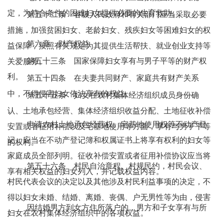
定，为符合条件的困难妇女提供必要的生育救助。
第五十二条 各级人民政府和有关部门应当采取必要
措施，加强贫困妇女、老龄妇女、残疾妇女等困难妇女的权
第六章 财产权益
益保障，按照有关规定为其提供生活帮扶、就业创业支持等
第五十三条 国家保障妇女享有与男子平等的财产权
关爱服务。
利。
第五十四条 在夫妻共同财产、家庭共有财产关系
中，不得侵害妇女依法享有的权益。
第五十五条 妇女在农村集体经济组织成员身份确
认、土地承包经营、集体经济组织收益分配、土地征收补偿
申请农村土地承包经营权、宅基地使用权等不动产登
安置或者征用补偿以及宅基地使用等方面，享有与男子平等
记，应当在不动产登记簿和权属证书上将享有权利的妇女等
的权利。
家庭成员全部列明。征收补偿安置或者征用补偿协议应当将
第五十六条 村民自治章程、村规民约，村民会议、
享有相关权益的妇女列入，并记载权益内容。
村民代表会议的决定以及其他涉及村民利益事项的决定，不
得以妇女未婚、结婚、离婚、丧偶、户无男性等为由，侵害
因结婚男方到女方住所落户的，男方和子女享有与所
妇女在农村集体经济组织中的各项权益。