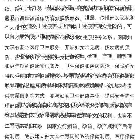
第二十九条 禁止以恋爱、交友为由或者在终止恋爱
纸、期刊、图书、音像制品、电子出版物、网络等形式使用
关系、离婚之后，纠缠、骚扰妇女，泄露、传播妇女隐私和
妇女肖像，但法律另有规定的除外。
妇女遭受上述侵害或者面临上述侵害现实危险的，可
个人信息。
以向人民法院申请人身安全保护令。
第三十条 国家建立健全妇女健康服务体系，保障妇
女享有基本医疗卫生服务，开展妇女常见病、多发病的预
国家采取必要措施，开展经期、孕期、产期、哺乳期
防、筛查和诊疗，提高妇女健康水平。
和更年期的健康知识普及、卫生保健和疾病防治，保障妇女
第三十一条 县级以上地方人民政府应当设立妇幼保
特殊生理时期的健康需求，为有需要的妇女提供心理健康服
健机构，为妇女提供保健以及常见病防治服务。
国家鼓励和支持社会力量通过依法捐赠、资助或者提
务支持。
供志愿服务等方式，参与妇女卫生健康事业，提供安全的生
用人单位应当定期为女职工安排妇科疾病、乳腺疾病
理健康用品或者服务，满足妇女多样化、差异化的健康需
检查以及妇女特殊需要的其他健康检查。
第三十二条 妇女依法享有生育子女的权利，也有不
求。
生育子女的自由。
第三十三条 国家实行婚前、孕前、孕产期和产后保
健制度，逐步建立妇女全生育周期系统保健制度。医疗保健