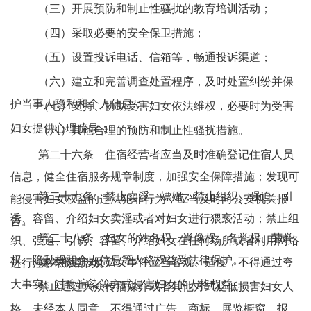
（三）开展预防和制止性骚扰的教育培训活动；
（四）采取必要的安全保卫措施；
（五）设置投诉电话、信箱等，畅通投诉渠道；
（六）建立和完善调查处置程序，及时处置纠纷并保
护当事人隐私和个人信息；
（七）支持、协助受害妇女依法维权，必要时为受害
妇女提供心理疏导；
（八）其他合理的预防和制止性骚扰措施。
第二十六条 住宿经营者应当及时准确登记住宿人员
信息，健全住宿服务规章制度，加强安全保障措施；发现可
第二十七条 禁止卖淫、嫖娼；禁止组织、强迫、引
能侵害妇女权益的违法犯罪行为，应当及时向公安机关报
诱、容留、介绍妇女卖淫或者对妇女进行猥亵活动；禁止组
告。
第二十八条 妇女的姓名权、肖像权、名誉权、荣誉
织、强迫、引诱、容留、介绍妇女在任何场所或者利用网络
权、隐私权和个人信息等人格权益受法律保护。
媒体报道涉及妇女事件应当客观、适度，不得通过夸
进行淫秽表演活动。
大事实、过度渲染等方式侵害妇女的人格权益。
禁止通过大众传播媒介或者其他方式贬低损害妇女人
格。未经本人同意，不得通过广告、商标、展览橱窗、报