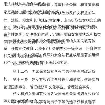
用法律维护自身合法权益。
妇女应当遵守国家法律，尊重社会公德、职业道德和
家庭美德，履行法律所规定的义务。
第八条 有关机关制定或者修改涉及妇女权益的法
律、法规、规章和其他规范性文件，应当听取妇女联合会的
第九条 国家建立健全妇女发展状况统计调查制度，
意见，充分考虑妇女的特殊权益，必要时开展男女平等评
完善性别统计监测指标体系，定期开展妇女发展状况和权益
估。
第十条 国家将男女平等基本国策纳入国民教育体
保障统计调查和分析，发布有关信息。
系，开展宣传教育，增强全社会的男女平等意识，培育尊重
第十一条 国家对保障妇女合法权益成绩显著的组织
和关爱妇女的社会风尚。
和个人，按照有关规定给予表彰和奖励。
第二章 政治权利
第十二条 国家保障妇女享有与男子平等的政治权
利。
第十三条 妇女有权通过各种途径和形式，依法参与
管理国家事务、管理经济和文化事业、管理社会事务。
妇女和妇女组织有权向各级国家机关提出妇女权益保
障方面的意见和建议。
第十四条 妇女享有与男子平等的选举权和被选举