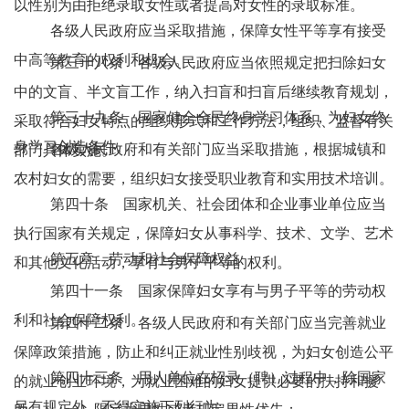
以性别为由拒绝录取女性或者提高对女性的录取标准。
各级人民政府应当采取措施，保障女性平等享有接受
中高等教育的权利和机会。
第三十八条 各级人民政府应当依照规定把扫除妇女
中的文盲、半文盲工作，纳入扫盲和扫盲后继续教育规划，
第三十九条 国家健全全民终身学习体系，为妇女终
采取符合妇女特点的组织形式和工作方法，组织、监督有关
身学习创造条件。
各级人民政府和有关部门应当采取措施，根据城镇和
部门具体实施。
农村妇女的需要，组织妇女接受职业教育和实用技术培训。
第四十条 国家机关、社会团体和企业事业单位应当
执行国家有关规定，保障妇女从事科学、技术、文学、艺术
第五章 劳动和社会保障权益
和其他文化活动，享有与男子平等的权利。
第四十一条 国家保障妇女享有与男子平等的劳动权
利和社会保障权利。
第四十二条 各级人民政府和有关部门应当完善就业
保障政策措施，防止和纠正就业性别歧视，为妇女创造公平
第四十三条 用人单位在招录（聘）过程中，除国家
的就业创业环境，为就业困难的妇女提供必要的扶持和援
另有规定外，不得实施下列行为: