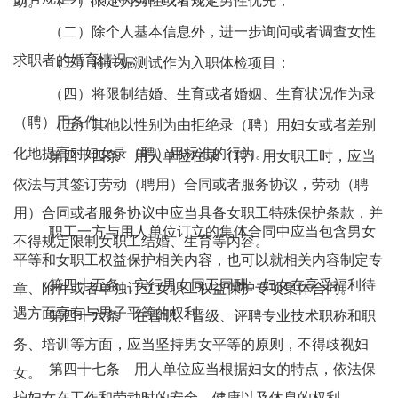
（一）限定为男性或者规定男性优先；
助。
（二）除个人基本信息外，进一步询问或者调查女性
求职者的婚育情况；
（三）将妊娠测试作为入职体检项目；
（四）将限制结婚、生育或者婚姻、生育状况作为录
（聘）用条件；
（五）其他以性别为由拒绝录（聘）用妇女或者差别
化地提高对妇女录（聘）用标准的行为。
第四十四条 用人单位在录（聘）用女职工时，应当
依法与其签订劳动（聘用）合同或者服务协议，劳动（聘
用）合同或者服务协议中应当具备女职工特殊保护条款，并
职工一方与用人单位订立的集体合同中应当包含男女
不得规定限制女职工结婚、生育等内容。
平等和女职工权益保护相关内容，也可以就相关内容制定专
第四十五条 实行男女同工同酬。妇女在享受福利待
章、附件或者单独订立女职工权益保护专项集体合同。
遇方面享有与男子平等的权利。
第四十六条 在晋职、晋级、评聘专业技术职称和职
务、培训等方面，应当坚持男女平等的原则，不得歧视妇
第四十七条 用人单位应当根据妇女的特点，依法保
女。
护妇女在工作和劳动时的安全、健康以及休息的权利。