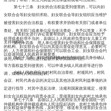
第七十三条 妇女的合法权益受到侵害的，可以向妇
女联合会等妇女组织求助。妇女联合会等妇女组织应当维护
被侵害妇女的合法权益，有权要求并协助有关部门或者单位
查处。有关部门或者单位应当依法查处，并予以答复；不予
受害妇女进行诉讼需要帮助的，妇女联合会应当给予
处理或者处理不当的，县级以上人民政府负责妇女儿童工作
支持和帮助。
第七十四条 用人单位侵害妇女劳动和社会保障权益
的机构、妇女联合会可以向其提出督促处理意见，必要时可
的，人力资源和社会保障部门可以联合工会、妇女联合会约
以提请同级人民政府开展督查。
第七十五条 妇女在农村集体经济组织成员身份确认
谈用人单位，依法进行监督并要求其限期纠正。
等方面权益受到侵害的，可以申请乡镇人民政府等进行协
乡镇人民政府应当对村民自治章程、村规民约，村民
调，或者向人民法院起诉。
会议、村民代表会议的决定以及其他涉及村民利益事项的决
定进行指导，对其中违反法律、法规和国家政策规定，侵害
妇女合法权益的内容责令改正；受侵害妇女向农村土地承包
第七十六条 县级以上人民政府应当开通全国统一的
仲裁机构申请仲裁或者向人民法院起诉的，农村土地承包仲
妇女权益保护服务热线，及时受理、移送有关侵害妇女合法