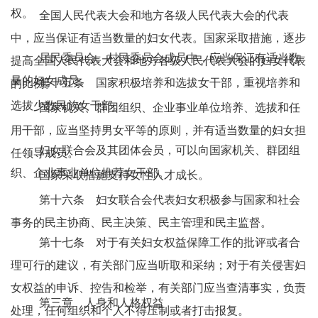
权。
全国人民代表大会和地方各级人民代表大会的代表
中，应当保证有适当数量的妇女代表。国家采取措施，逐步
居民委员会、村民委员会成员中，应当保证有适当数
提高全国人民代表大会和地方各级人民代表大会的妇女代表
量的妇女成员。
第十五条 国家积极培养和选拔女干部，重视培养和
的比例。
选拔少数民族女干部。
国家机关、群团组织、企业事业单位培养、选拔和任
用干部，应当坚持男女平等的原则，并有适当数量的妇女担
妇女联合会及其团体会员，可以向国家机关、群团组
任领导成员。
织、企业事业单位推荐女干部。
国家采取措施支持女性人才成长。
第十六条 妇女联合会代表妇女积极参与国家和社会
事务的民主协商、民主决策、民主管理和民主监督。
第十七条 对于有关妇女权益保障工作的批评或者合
理可行的建议，有关部门应当听取和采纳；对于有关侵害妇
女权益的申诉、控告和检举，有关部门应当查清事实，负责
第三章 人身和人格权益
处理，任何组织和个人不得压制或者打击报复。