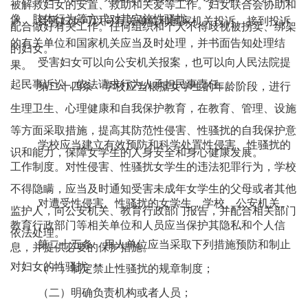
被解救妇女的安置、救助和关爱等工作。妇女联合会协助和
像、肢体行为等方式对其实施性骚扰。
受害妇女可以向有关单位和国家机关投诉。接到投诉
配合做好有关工作。任何组织和个人不得歧视被拐卖、绑架
的有关单位和国家机关应当及时处理，并书面告知处理结
的妇女。
受害妇女可以向公安机关报案，也可以向人民法院提
果。
起民事诉讼，依法请求行为人承担民事责任。
第二十四条 学校应当根据女学生的年龄阶段，进行
生理卫生、心理健康和自我保护教育，在教育、管理、设施
等方面采取措施，提高其防范性侵害、性骚扰的自我保护意
学校应当建立有效预防和科学处置性侵害、性骚扰的
识和能力，保障女学生的人身安全和身心健康发展。
工作制度。对性侵害、性骚扰女学生的违法犯罪行为，学校
不得隐瞒，应当及时通知受害未成年女学生的父母或者其他
对遭受性侵害、性骚扰的女学生，学校、公安机关、
监护人，向公安机关、教育行政部门报告，并配合相关部门
教育行政部门等相关单位和人员应当保护其隐私和个人信
依法处理。
第二十五条 用人单位应当采取下列措施预防和制止
息，并提供必要的保护措施。
对妇女的性骚扰:
（一）制定禁止性骚扰的规章制度；
（二）明确负责机构或者人员；