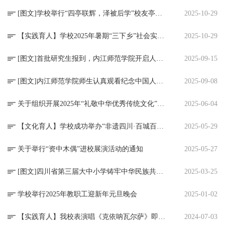
[图文]学校举行“四亭联辉，泽被后学”校友亭揭幕典礼
2025-10-29
【实践育人】学校2025年暑期“三下乡”社会实践成果汇报暨总结表彰大会顺利举行
2025-10-29
[图文]首批研究生报到，内江师范学院开启人才培养新篇章
2025-09-15
[图文]内江师范学院师生认真观看纪念中国人民抗日战争暨世界反法西斯战争胜利80周年大会
2025-09-08
关于组织开展2025年“礼敬中华优秀传统文化”宣传教育系列活动的通知
2025-06-04
【文化育人】学校成功举办“非遗四川·百城百艺——资中木偶进校园”展演活动
2025-05-29
关于举行“资中木偶”进校展演活动的通知
2025-05-27
[图文]四川省第三届大中小学铸牢中华民族共同体意识校园舞台剧展演周活动（第三场）在内江师范学院举行
2025-03-25
学校举行2025年教职工迎新年元旦晚会
2025-01-02
【实践育人】我校表演唱《克依呐瓦尔萨》即将亮相全国第七届大学生艺术展演
2024-07-03