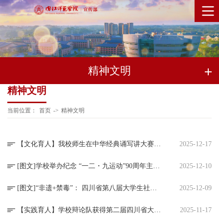
精神文明
精神文明
当前位置：
首页
->
精神文明
【文化育人】我校师生在中华经典诵写讲大赛中斩获多项全国及省级奖项
2025-12-17
[图文]学校举办纪念 “一二・九运动”90周年主题团日活动
2025-12-10
[图文]“非遗+禁毒”： 四川省第八届大学生社团禁毒文化节在我校成功举办
2025-12-09
【实践育人】学校辩论队获得第二届四川省大学生国际人道问题辩论赛二等奖-内江师范学院
2025-11-17